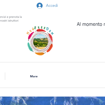
Accedi
ervizi e prenota la
nostri istruttori
Al momento n
More