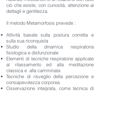
ciò che esiste, con curiosità, attenzione ai
dettagli e gentilezza.
Il metodo Metamorfosis prevede :
Attività basate sulla postura corretta e
sulla sua riconquista
Studio della dinamica respiratoria
fisiologica e disfunzionale
Elementi di tecniche respiratorie applicate
al rilassamento ed alla meditazione
classica e alla camminata
Tecniche di risveglio della percezione e
consapevolezza corporea
Osservazione integrata, come tecnica di
base per la realizzazione di programmi di
lavoro personalizzati
I 4 elementi della natura+1(terra-acqua-
fuoco-aria+etere) come innovativi moduli
workout. I 4 moduli + 1 sono funzionali sia
singolarmente o in modo sequenziale, a
secondo delle esigenze del singolo