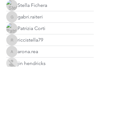
Stella Fichera
gabri.raiteri
gabri.raiteri
Patrizia Corti
riccistella79
riccistella79
arona.rea
arona.rea
jin hendricks
Luca Bonfanti
paola.battaglino10
paola.battaglino10
rosella carraro