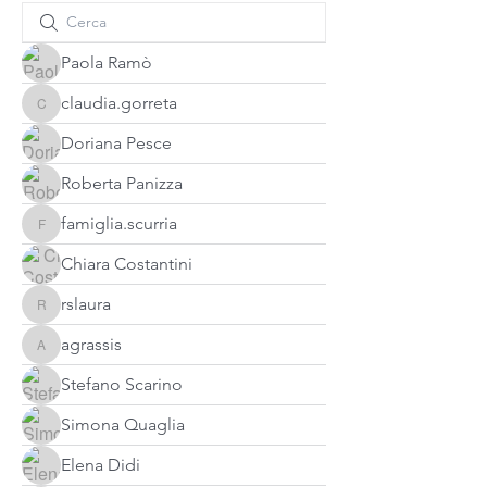
Paola Ramò
claudia.gorreta
claudia.gorreta
Doriana Pesce
Roberta Panizza
famiglia.scurria
famiglia.scurria
Chiara Costantini
rslaura
rslaura
agrassis
agrassis
Stefano Scarino
Simona Quaglia
Elena Didi