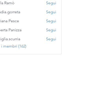
la Ramò
Segui
udia.gorreta
Segui
gorreta
iana Pesce
Segui
erta Panizza
Segui
iglia.scurria
Segui
scurria
i i membri (162)