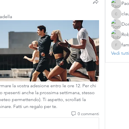
Pao
cla
adella
claudia.
Dor
Rob
fam
famiglia.
Vedi tutt
mare la vostra adesione entro le ore 12. Per chi 
 rpesenti anche la prossima settimana, stesso 
teo permettendo). Ti aspetto, scrollati la 
inare. Fatti un regalo per te.
0 commenti