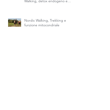
Perché dimagrire non significa
solo perdere pesoNordic
Walking, detox endogeno e
recupero della fisicità naturale
Nordic Walking, Trekking e
funzione mitocondriale
Il Nordic Walking non è solo
camminare con i bastoncini
Allenamento, camminate e
consumo di grasso: miti e realtà