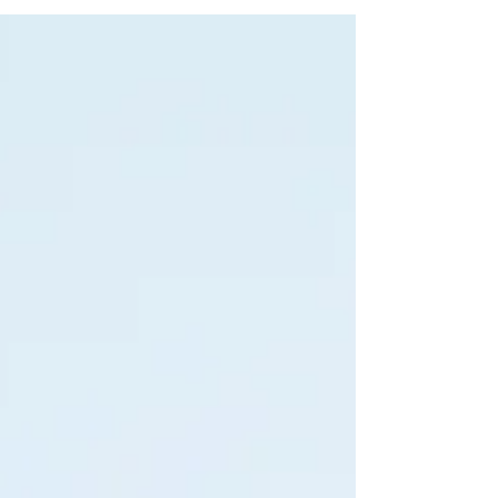
postura, energia e capacità di recupero. In
un contesto di vita sedentaria e stressante,
il movimento consapevole diventa una
pratica preventiva fondamentale contro
infiammazione cronica, affaticamento,
rigidità e declino muscolare, sostenendo il
corpo nel tempo.