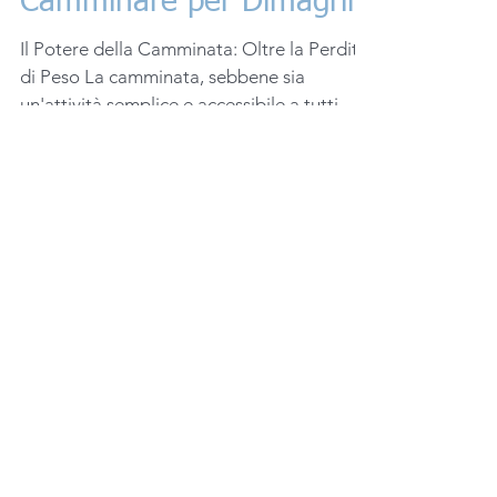
Camminare per Dimagrire
Il Potere della Camminata: Oltre la Perdita
di Peso La camminata, sebbene sia
un'attività semplice e accessibile a tutti, ha
dimostrato...
Recent Posts