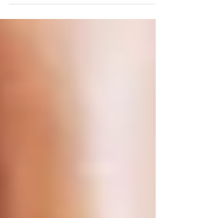
funzione mitocondriale e migliorano
postura, energia e capacità di recupero. In
un contesto di vita sedentaria e stressante,
il movimento consapevole diventa una
pratica preventiva fondamentale contro
infiammazione cronica, affaticamento,
rigidità e declino muscolare, sostenendo il
corpo nel tempo.