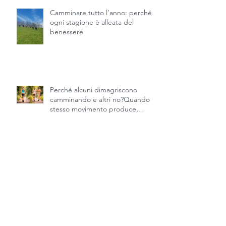
Camminare tutto l’anno: perché
ogni stagione è alleata del
benessere
Perché alcuni dimagriscono
camminando e altri no?Quando lo
stesso movimento produce
risultati diversi.
Perché dimagrire non significa
solo perdere pesoNordic
Walking, detox endogeno e
recupero della fisicità naturale