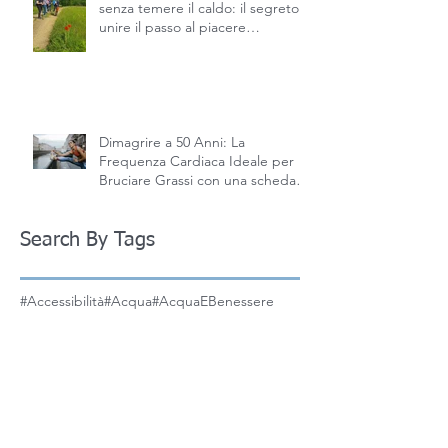
Camminare con il caldo d’estate
senza temere il caldo: il segreto è
unire il passo al piacere
dell’acqua. - Nordic Walking
Alessandria
Dimagrire a 50 Anni: La
Frequenza Cardiaca Ideale per
Bruciare Grassi con una scheda
allenamento cardio personalizzata
Search By Tags
#Accessibilità
#Acqua
#AcquaEBenessere
#Agilità
#Alimentazione
#AlimentazioneSana
#Allenamento
#AllenamentoA50
#AllenamentoAdattivo
#AllenamentoRegolare
#AntiInvecchiamento
#AttivitàFisica
#BassoImpatto
#Benessere