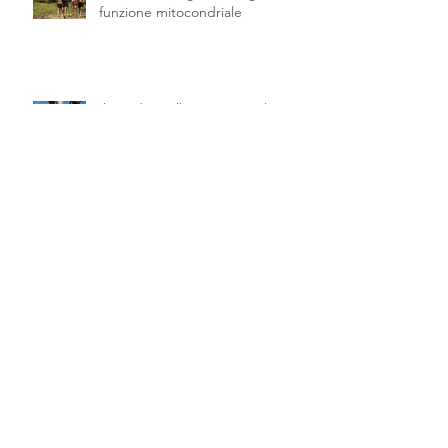
Nordic Walking, Trekking e
funzione mitocondriale
Il Nordic Walking non è solo
camminare con i bastoncini
Allenamento, camminate e
consumo di grasso: miti e realtà
Camminare con il caldo d’estate
senza temere il caldo: il segreto è
unire il passo al piacere
dell’acqua. - Nordic Walking