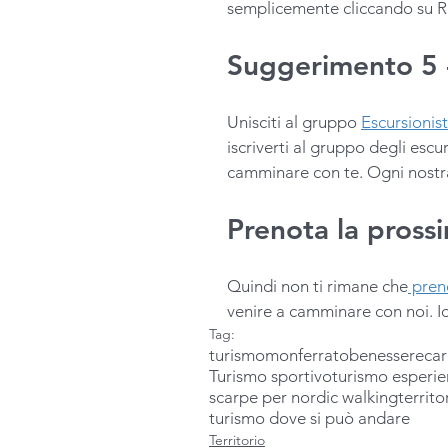
semplicemente cliccando su R
Suggerimento 5 -
Unisciti al gruppo 
Escursioni
iscriverti al gruppo degli escu
camminare con te. Ogni nostra
Prenota la pross
Quindi non ti rimane che
 pren
venire a camminare con noi. I
Tag:
turismo
monferrato
benessere
ca
Turismo sportivo
turismo esperie
scarpe per nordic walking
territo
turismo dove si può andare
Territorio