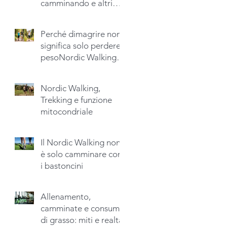
camminando e altri
no?Quando lo stesso
movimento produce
Perché dimagrire non
risultati diversi.
significa solo perdere
pesoNordic Walking,
detox endogeno e
recupero della fisicità
Nordic Walking,
naturale
Trekking e funzione
mitocondriale
Il Nordic Walking non
è solo camminare con
i bastoncini
Allenamento,
camminate e consumo
di grasso: miti e realtà