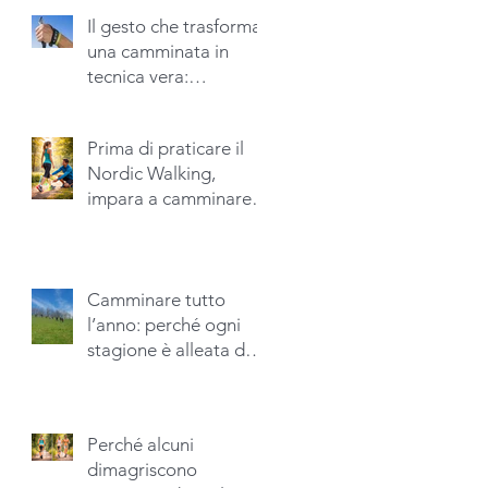
Il gesto che trasforma
una camminata in
tecnica vera:
l’apertura della mano
nel Nordic Walking
Prima di praticare il
Nordic Walking,
impara a camminare
bene
Camminare tutto
l’anno: perché ogni
stagione è alleata del
benessere
Perché alcuni
dimagriscono