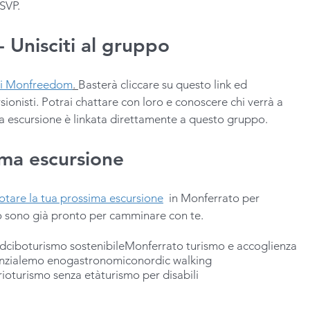
SVP.
 Unisciti al gruppo
sti Monfreedom
. 
Basterà cliccare su questo link ed 
rsionisti. Potrai chattare con loro e conoscere chi verrà a 
 escursione è linkata direttamente a questo gruppo. 
ima escursione 
otare la tua prossima escursione
  in Monferrato per 
o sono già pronto per camminare con te. 
rd
cibo
turismo sostenibile
Monferrato turismo e accoglienza
nziale
mo enogastronomico
nordic walking
rio
turismo senza età
turismo per disabili