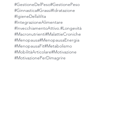
#GestioneDelPeso
#GestionePeso
#Ginnastica
#Grassi
#Idratazione
#IgieneDellaVita
#IntegrazioneAlimentare
#InvecchiamentoAttivo.
#Longevità
#Macronutrienti
#MalattieCroniche
#Menopausa
#MenopausaEnergia
#MenopausaFit
#Metabolismo
#MobilitàArticolare
#Motivazione
#MotivazionePerDimagrire