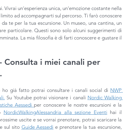
i. Vivrai un'esperienza unica, un'emozione costante nella 
 limito ad accompagnarti sul percorso. Ti farò conoscere 
o da te per la tua escursione. Un museo, una cantina, un 
re particolare. Questi sono solo alcuni suggerimenti di 
mminata. La mia filosofia è di farti conoscere e gustare il 
Consulta i miei canali per 
.
ho già fatto potrai consultare i canali social di 
NWP 
li.
 Su Youtube potrai visionare i canali 
Nordic Walking 
stiche Aessedi 
per conoscere le nostre escursioni e la 
o 
NordicWalkingAlessandria alla sezione Eventi
 hai il 
calendario aggiornato delle prossime uscite e se vorrai prenotare, potrai scaricare la 
 sul sito 
Guide Aessedi
 e prenotare la tua escursione, 