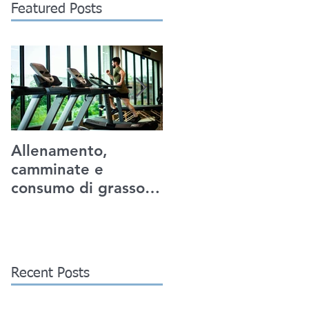
Featured Posts
Allenamento,
Urban walking e
camminate e
IOT: un nuovo
consumo di grasso:
connubio.
miti e realtà
Recent Posts