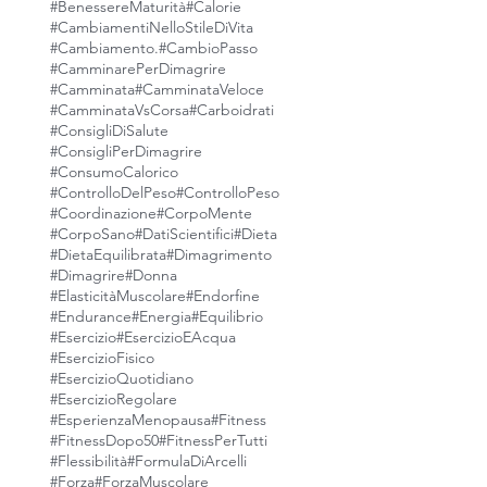
#BenessereMaturità
#Calorie
#CambiamentiNelloStileDiVita
#Cambiamento.
#CambioPasso
#CamminarePerDimagrire
#Camminata
#CamminataVeloce
#CamminataVsCorsa
#Carboidrati
#ConsigliDiSalute
#ConsigliPerDimagrire
#ConsumoCalorico
#ControlloDelPeso
#ControlloPeso
#Coordinazione
#CorpoMente
#CorpoSano
#DatiScientifici
#Dieta
#DietaEquilibrata
#Dimagrimento
#Dimagrire
#Donna
#ElasticitàMuscolare
#Endorfine
#Endurance
#Energia
#Equilibrio
#Esercizio
#EsercizioEAcqua
#EsercizioFisico
#EsercizioQuotidiano
#EsercizioRegolare
#EsperienzaMenopausa
#Fitness
#FitnessDopo50
#FitnessPerTutti
#Flessibilità
#FormulaDiArcelli
#Forza
#ForzaMuscolare