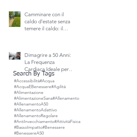
Camminare con il
caldo d’estate senza
temere il caldo: il
segreto è unire il
passo al piacere
dell’acqua. - Nordic
Dimagrire a 50 Anni:
Walking Alessandria
La Frequenza
Cardiaca Ideale per
Search By Tags
Bruciare Grassi con
#Accessibilità
#Acqua
una scheda
#AcquaEBenessere
#Agilità
allenamento cardio
#Alimentazione
personalizzata
#AlimentazioneSana
#Allenamento
#AllenamentoA50
#AllenamentoAdattivo
#AllenamentoRegolare
#AntiInvecchiamento
#AttivitàFisica
#BassoImpatto
#Benessere
#BenessereA50