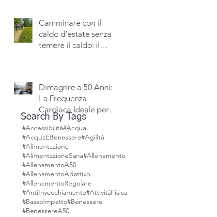
Camminare con il
caldo d’estate senza
temere il caldo: il
segreto è unire il
passo al piacere
dell’acqua. - Nordic
Dimagrire a 50 Anni:
Walking Alessandria
La Frequenza
Cardiaca Ideale per
Search By Tags
Bruciare Grassi con
#Accessibilità
#Acqua
una scheda
#AcquaEBenessere
#Agilità
allenamento cardio
#Alimentazione
personalizzata
#AlimentazioneSana
#Allenamento
#AllenamentoA50
#AllenamentoAdattivo
#AllenamentoRegolare
#AntiInvecchiamento
#AttivitàFisica
#BassoImpatto
#Benessere
#BenessereA50