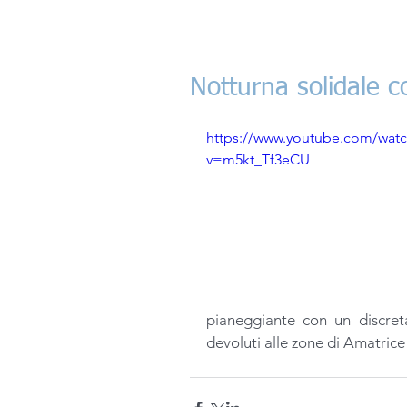
Notturna solidale 
https://www.youtube.com/wat
v=m5kt_Tf3eCU
pianeggiante con un discreta
devoluti alle zone di Amatrice ,