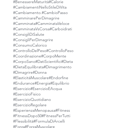
#BenessereMaturità
#Calorie
#CambiamentiNelloStileDiVita
#Cambiamento.
#CambioPasso
#CamminarePerDimagrire
#Camminata
#CamminataVeloce
#CamminataVsCorsa
#Carboidrati
#ConsigliDiSalute
#ConsigliPerDimagrire
#ConsumoCalorico
#ControlloDelPeso
#ControlloPeso
#Coordinazione
#CorpoMente
#CorpoSano
#DatiScientifici
#Dieta
#DietaEquilibrata
#Dimagrimento
#Dimagrire
#Donna
#ElasticitàMuscolare
#Endorfine
#Endurance
#Energia
#Equilibrio
#Esercizio
#EsercizioEAcqua
#EsercizioFisico
#EsercizioQuotidiano
#EsercizioRegolare
#EsperienzaMenopausa
#Fitness
#FitnessDopo50
#FitnessPerTutti
#Flessibilità
#FormulaDiArcelli
#Forza
#ForzaMuscolare