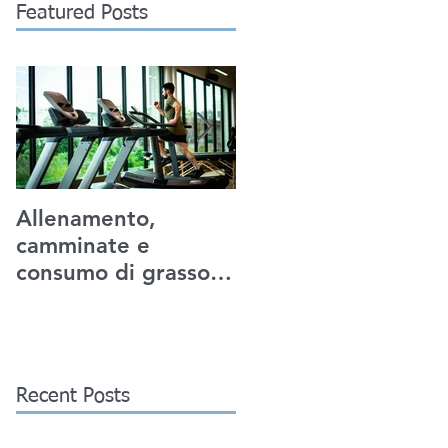
Featured Posts
Allenamento,
Urban walking e
camminate e
IOT: un nuovo
consumo di grasso:
connubio.
miti e realtà
Recent Posts