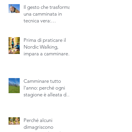
Il gesto che trasforma
una camminata in
tecnica vera:
l’apertura della mano
nel Nordic Walking
Prima di praticare il
Nordic Walking,
impara a camminare
bene
Camminare tutto
l’anno: perché ogni
stagione è alleata del
benessere
Perché alcuni
dimagriscono