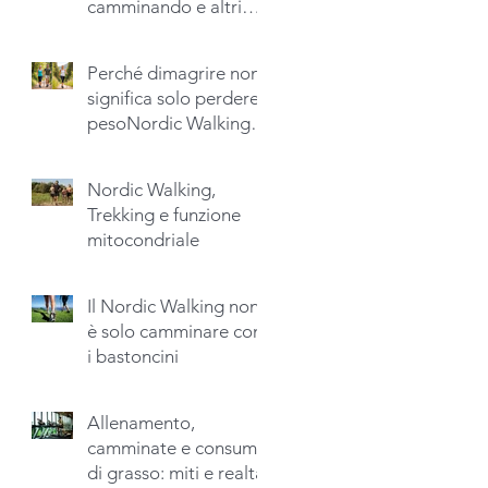
camminando e altri
no?Quando lo stesso
movimento produce
Perché dimagrire non
risultati diversi.
significa solo perdere
pesoNordic Walking,
detox endogeno e
recupero della fisicità
Nordic Walking,
naturale
Trekking e funzione
mitocondriale
Il Nordic Walking non
è solo camminare con
i bastoncini
Allenamento,
camminate e consumo
di grasso: miti e realtà