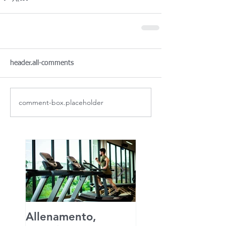
header.all-comments
comment-box.placeholder
Allenamento,
Urban walking e