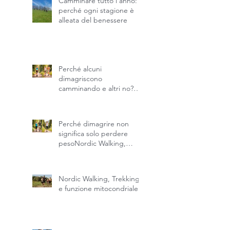
Camminare tutto l’anno:
perché ogni stagione è
alleata del benessere
Perché alcuni
dimagriscono
camminando e altri no?
Quando lo stesso
movimento produce
risultati diversi.
Perché dimagrire non
significa solo perdere
pesoNordic Walking,
detox endogeno e
recupero della fisicità
naturale
Nordic Walking, Trekking
e funzione mitocondriale