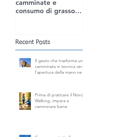
camminate e
IOT: un nuovo
consumo di grasso:
connubio.
miti e realtà
Recent Posts
Il gesto che trasforma una
camminata in tecnica vera:
l’apertura della mano nel
Nordic Walking
Prima di praticare il Nordic
Walking, impara a
camminare bene