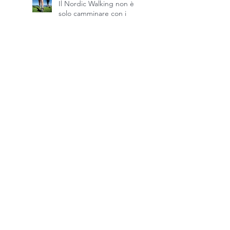
Il Nordic Walking non è
solo camminare con i
bastoncini
Allenamento, camminate
e consumo di grasso: miti
e realtà
Camminare con il caldo
d’estate senza temere il
caldo: il segreto è unire il
passo al piacere
dell’acqua. - Nordic
Walking Alessandria
Dimagrire a 50 Anni: La
Frequenza Cardiaca
Ideale per Bruciare Grassi
con una scheda
allenamento cardio
Search By Tags